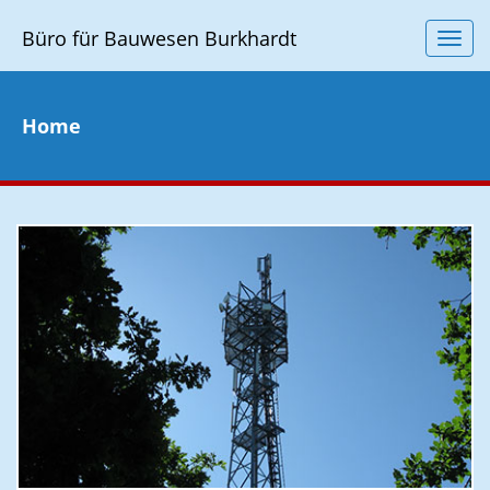
Büro für Bauwesen Burkhardt
anze
/
verb
der
Home
Navig